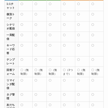
1:1チ
〇
〇
〇
〇
〇
〇
ャット
個別ト
〇
〇
〇
〇
〇
〇
ーク
シナリ
〇
〇
〇
〇
〇
〇
オ配信
一斉配
〇
〇
〇
〇
〇
〇
信
キーワ
〇
〇
〇
〇
〇
〇
ード応
答
テンプ
〇
〇
〇
〇
〇
〇
レート
回答フ
〇（無
〇（無
〇（無
〇（3つ
〇（無
〇（無
ォーム
制限）
制限）
制限）
まで）
制限）
制限）
リマイ
〇
〇
〇
〇
〇
〇
ンダ配
信
タグ管
〇
〇
〇
〇
〇
〇
理
友だち
〇
〇
〇
〇
〇
〇