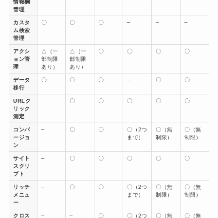
情報欄
管理
カスタ
〇
〇
〇
–
–
–
ム検索
管理
アクシ
△（一
△（一
〇
〇
〇
〇
ョン管
部制限
部制限
理
あり）
あり）
データ
〇
〇
〇
–
〇
〇
移行
URLク
–
〇
〇
〇
〇
〇
リック
測定
コンバ
–
〇
〇
〇（2つ
〇（無
〇（無
ージョ
まで）
制限）
制限）
ン
サイト
–
〇
〇
〇
〇
〇
スクリ
プト
リッチ
–
〇
〇
〇（2つ
〇（無
〇（無
メニュ
まで）
制限）
制限）
ー
クロス
–
–
〇
〇（2つ
〇（無
〇（無