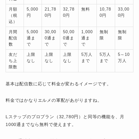
月額
5,000
21,78
32,78
無料
10,78
33,00
（税
円
0円
0円
0円
0円
込）
月間
5,000
30,00
50,00
1,000
無制
無制
配信
通ま
0通ま
0通ま
通ま
限
限
数
で
で
で
で
友だ
上限
上限
上限
5万人
5万人
5～10
ち上
なし
なし
なし
まで
まで
万人
限数
基本は配信数に応じて料金が変わるイメージです。
料金ではかなりエルメの軍配があがりますね。
Lステップのプロプラン（32,780円）と同等の機能を、月
1000通までなら無料で使えます。