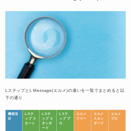
LステップとL Message(エルメ)の違いを一覧でまとめると以
下の通り
機能項
Lステ
Lステ
Lステ
エルメ
エルメ
エルメ
目
ップ ス
ップ ス
ップ プ
フリー
スタン
プロ
タート
タンダ
ロ
ダード
ード