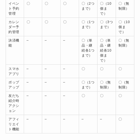
イベン
〇
〇
〇
〇（2つ
〇（10
〇（無
ト予約
まで）
個ま
制限）
管理
で）
カレン
〇
〇
〇
〇（1つ
〇（3つ
〇（10
ダー予
まで）
まで）
個ま
約管理
で）
決済機
–
–
–
〇（単
〇（単
〇（無
能
品・継
品・継
制限）
続各1つ
続各10
まで）
個ま
で）
スマホ
–
–
–
〇
〇
〇
アプリ
ポップ
–
–
–
〇（1つ
〇（無
〇（無
アップ
まで）
制限）
制限）
友だち
–
–
–
〇
〇
〇
紹介時
アクシ
ョン
アフィ
–
–
–
–
–
〇
リエイ
ト機能