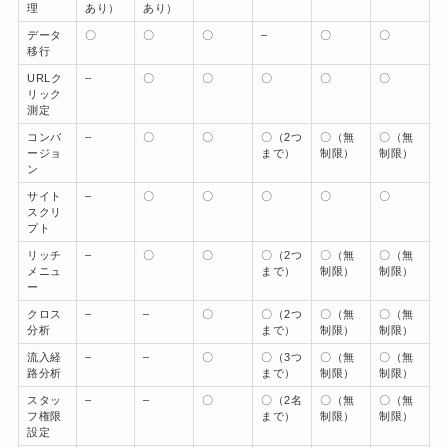
理
あり）
あり）
データ
〇
〇
〇
–
〇
〇
移行
URLク
–
〇
〇
〇
〇
〇
リック
測定
コンバ
–
〇
〇
〇（2つ
〇（無
〇（無
ージョ
まで）
制限）
制限）
ン
サイト
–
〇
〇
〇
〇
〇
スクリ
プト
リッチ
–
〇
〇
〇（2つ
〇（無
〇（無
メニュ
まで）
制限）
制限）
ー
クロス
–
–
〇
〇（2つ
〇（無
〇（無
分析
まで）
制限）
制限）
流入経
–
–
〇
〇（3つ
〇（無
〇（無
路分析
まで）
制限）
制限）
スタッ
–
–
〇
〇（2名
〇（無
〇（無
フ権限
まで）
制限）
制限）
設定