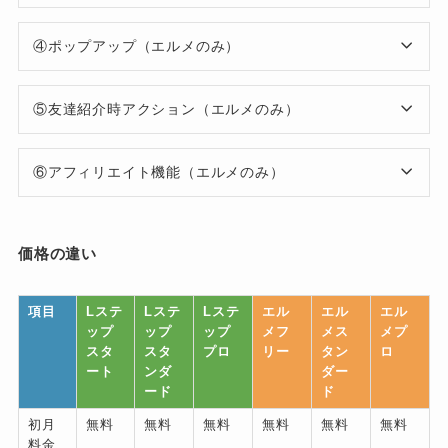
④ポップアップ（エルメのみ）
⑤友達紹介時アクション（エルメのみ）
⑥アフィリエイト機能（エルメのみ）
価格の違い
項目
Lステ
Lステ
Lステ
エル
エル
エル
ップ
ップ
ップ
メフ
メス
メプ
スタ
スタ
プロ
リー
タン
ロ
ート
ンダ
ダー
ード
ド
初月
無料
無料
無料
無料
無料
無料
料金