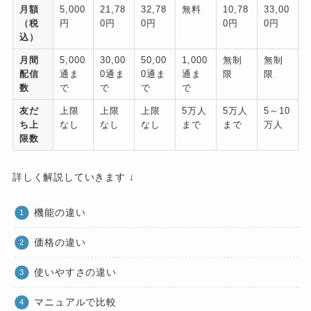
月額
5,000
21,78
32,78
無料
10,78
33,00
（税
円
0円
0円
0円
0円
込）
月間
5,000
30,00
50,00
1,000
無制
無制
配信
通ま
0通ま
0通ま
通ま
限
限
数
で
で
で
で
友だ
上限
上限
上限
5万人
5万人
5～10
ち上
なし
なし
なし
まで
まで
万人
限数
詳しく解説していきます ↓
機能の違い
価格の違い
使いやすさの違い
マニュアルで比較