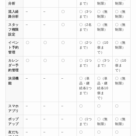
分析
まで）
制限）
制限）
流入経
–
–
〇
〇（3つ
〇（無
〇（無
路分析
まで）
制限）
制限）
スタッ
–
–
〇
〇（2名
〇（無
〇（無
フ権限
まで）
制限）
制限）
設定
イベン
〇
〇
〇
〇（2つ
〇（10
〇（無
ト予約
まで）
個ま
制限）
管理
で）
カレン
〇
〇
〇
〇（1つ
〇（3つ
〇（10
ダー予
まで）
まで）
個ま
約管理
で）
決済機
–
–
–
〇（単
〇（単
〇（無
能
品・継
品・継
制限）
続各1つ
続各10
まで）
個ま
で）
スマホ
–
–
–
〇
〇
〇
アプリ
ポップ
–
–
–
〇（1つ
〇（無
〇（無
アップ
まで）
制限）
制限）
友だち
–
–
–
〇
〇
〇