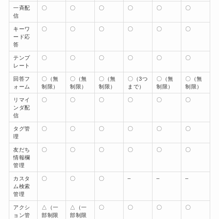
一斉配
〇
〇
〇
〇
〇
〇
信
キーワ
〇
〇
〇
〇
〇
〇
ード応
答
テンプ
〇
〇
〇
〇
〇
〇
レート
回答フ
〇（無
〇（無
〇（無
〇（3つ
〇（無
〇（無
ォーム
制限）
制限）
制限）
まで）
制限）
制限）
リマイ
〇
〇
〇
〇
〇
〇
ンダ配
信
タグ管
〇
〇
〇
〇
〇
〇
理
友だち
〇
〇
〇
〇
〇
〇
情報欄
管理
カスタ
〇
〇
〇
–
–
–
ム検索
管理
アクシ
△（一
△（一
〇
〇
〇
〇
ョン管
部制限
部制限