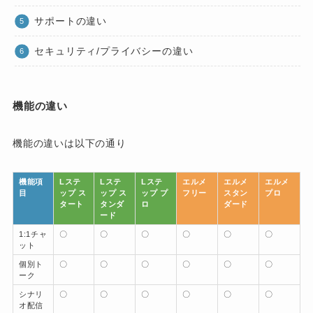
サポートの違い
セキュリティ/プライバシーの違い
機能の違い
機能の違いは以下の通り
機能項
Lステ
Lステ
Lステ
エルメ
エルメ
エルメ
目
ップ ス
ップ ス
ップ プ
フリー
スタン
プロ
タート
タンダ
ロ
ダード
ード
1:1チャ
〇
〇
〇
〇
〇
〇
ット
個別ト
〇
〇
〇
〇
〇
〇
ーク
シナリ
〇
〇
〇
〇
〇
〇
オ配信